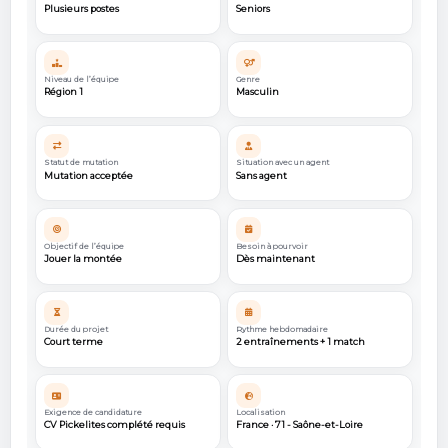
Plusieurs postes
Seniors
Niveau de l’équipe
Genre
Région 1
Masculin
Statut de mutation
Situation avec un agent
Mutation acceptée
Sans agent
Objectif de l’équipe
Besoin à pourvoir
Jouer la montée
Dès maintenant
Durée du projet
Rythme hebdomadaire
Court terme
2 entraînements + 1 match
Exigence de candidature
Localisation
CV Pickelites complété requis
France · 71 - Saône-et-Loire