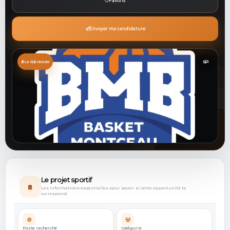
Favoris
Envoyer ma candidature
Le club recrute
1
Le projet sportif
Les informations essentielles pour savoir si cette opportunité te
correspond.
Poste recherché
Catégorie