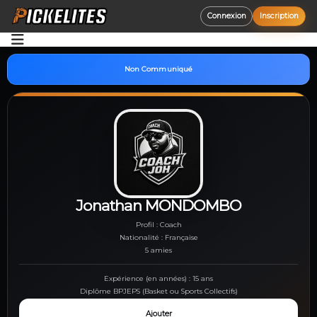
Connexion
Inscription
Accueil
Non Communiqué
Opportunités
Découvrir
Aide
Jonathan MONDOMBO
Profil : Coach
Nationalité : Française
5 amies
Expérience (en années) : 15 ans
Diplôme BPJEPS (Basket ou Sports Collectifs)
Ajouter