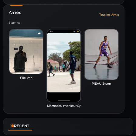
Amies
Tous les Amis
5 amies
Elie Veh
PIEAU Ewen
Mamadou mansour Sy
RÉCENT