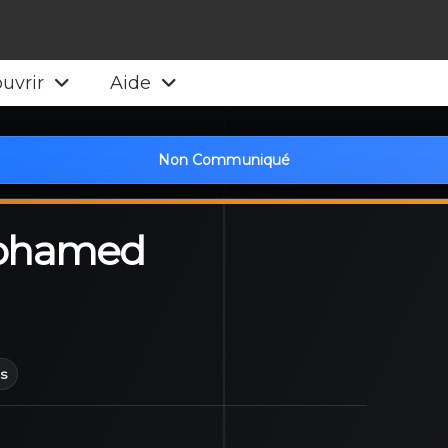
uvrir
Aide
Non Communiqué
ohamed
es